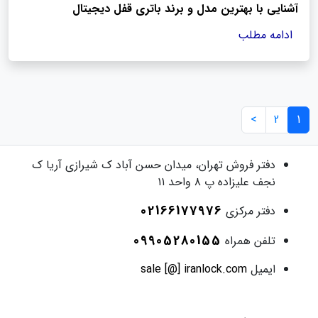
آشنایی با بهترین مدل و برند باتری قفل دیجیتال
ادامه مطلب
>
2
1
دفتر فروش
تهران، میدان حسن آباد ک شیرازی آریا ک
نجف علیزاده پ ۸ واحد ۱۱
02166177976
دفتر مرکزی
09905280155
تلفن همراه
ایمیل
sale [@] iranlock.com