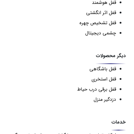
قفل هوشمند
قفل اثر انگشتی
قفل تشخیص چهره
چشمی دیجیتال
دیگر محصولات
قفل باشگاهی
قفل استخری
قفل برقی درب حیاط
دزدگیر منزل
خدمات