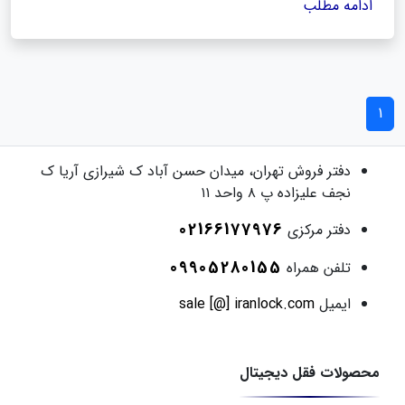
ادامه مطلب
1
دفتر فروش
تهران، میدان حسن آباد ک شیرازی آریا ک
نجف علیزاده پ ۸ واحد ۱۱
02166177976
دفتر مرکزی
09905280155
تلفن همراه
ایمیل
sale [@] iranlock.com
محصولات فقل دیجیتال