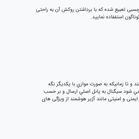
چسبی تعبیع شده که با برداشتن روکش آن به راحتی
ناگون استففاده نمایید.
تم باید بدانید که این سنسورهاي درب شامل دو قسمت reed switch و مگنت هستند و تا زمانيکه به صورت موازي با يکديگر نگه
مي شود سيگنال به پانل اصلي ارسال و بر حسب
یمنی و امنیتی مانند آژیر هوشمند از ویژگی های