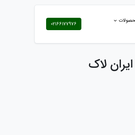
حصولات
02166177976
یران لاک