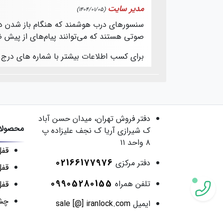
مدیر سایت
(1404/01/05)
سنسورهای درب هوشمند که هنگام باز شدن در
صوتی هستند که می‌توانند پیام‌های از پیش 
برای کسب اطلاعات بیشتر با شماره های درج
دفتر فروش
تهران، میدان حسن آباد
محصولات
ک شیرازی آریا ک نجف علیزاده پ
۸ واحد ۱۱
قفل
02166177976
دفتر مرکزی
قفل
09905280155
تلفن همراه
قف
چش
ایمیل
sale [@] iranlock.com