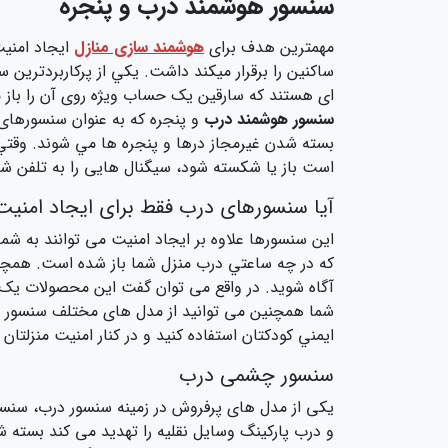
سنسور هوشمند درب و پنجره
مهمترین هدف برای
هوشمند سازی منازل
ایجاد امنی
ساکنین را برقرار میکند داشت. يکي از پرکاربردترين
ای هستند که سارقین یک حساب ویژه روی آن را باز می
سنسور هوشمند درب
و پنجره که به عنوان سنسورهای
بسته شدن غيرمجاز درها و پنجره ها مي شوند. وقتي 
است باز يا شکسته شود، سيگنال هایی را به تلفن شما
آیا سنسورهای درب فقط برای ایجاد امنیت م
اين سنسورها علاوه بر ایجاد امنیت می توانند به ش
که در چه ساعتي درب منزل شما باز شده است. همچنین 
آگاه شوید. در واقع می توان گفت این محصولات یک نگهبان 24 ساعته برای ساختمان شما به
شما همچنین می توانید از مدل های مختلف سنسور درب
ايمني کودکتان استفاده کنيد و در کنار امنيت منزلتان 
سنسور چشمی درب
یکی از مدل های پرفروش در زمینه سنسور درب، سنس
و درب پارکینگ وسایل نقلیه را تهدید می کند بسته