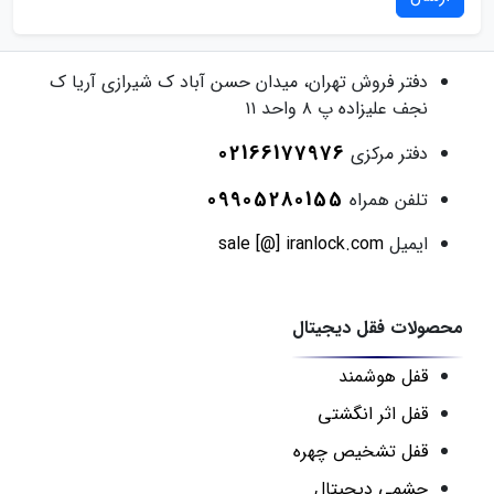
دفتر فروش
تهران، میدان حسن آباد ک شیرازی آریا ک
نجف علیزاده پ ۸ واحد ۱۱
02166177976
دفتر مرکزی
09905280155
تلفن همراه
ایمیل
sale [@] iranlock.com
محصولات فقل دیجیتال
قفل هوشمند
قفل اثر انگشتی
قفل تشخیص چهره
چشمی دیجیتال