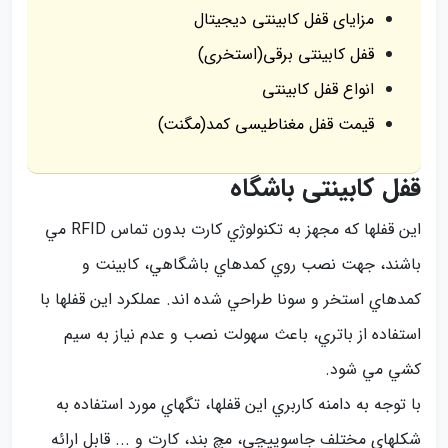
مزایای قفل کابینتی دیجیتال
قفل کابینتی برقی(استخری)
انواع قفل کابینتی
قیمت قفل مغناطیسی کمد(مگنت)
قفل کابینتی باشگاه
اين قفلها كه مجهز به تكنولوژي كارت بدون تماس RFID مي
باشند، جهت نصب روي كمدهاي باشگاهي، كابينت و
كمدهاي استخر و سونا طراحي شده اند. عملكرد اين قفلها با
استفاده از باتري، باعث سهولت نصب و عدم نياز به سيم
كشي مي شود.
با توجه به دامنه كاربري اين قفلها، تگهاي مورد استفاده به
شكلهاي مختلف جاسوييچي، مچ بند، كارت و ... قابل ارائه