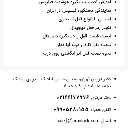
آموزش نصب دستگیره هوشمند فیلیپس
نمایندگی دستگیره فیلیپس در ایران
آشنایی با انواع قفل استخری
تغییر رمز قفل دیجیتال
لیست قیمت قفل و دستگیره دیجیتال
قیمت قفل کارتی درب آپارتمان
نحوه نصب قفل اثر انگشتی روی درب
دفتر فروش
تهران، میدان حسن آباد ک شیرازی آریا ک
نجف علیزاده پ ۸ واحد ۱۱
02166177976
دفتر مرکزی
09905280155
تلفن همراه
ایمیل
sale [@] iranlock.com