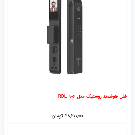
قفل هوشمند روستیک مدل RDL 906
58,400,000 تومان