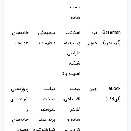
نصب
ساده
Gateman
کره
امکانات
پیچیدگی
خانه‌های
(گیت‌من)
جنوبی
پیشرفته،
تنظیمات
هوشمند
طراحی
شیک،
امنیت بالا
aLock
چین
قیمت
کیفیت
پروژه‌های
(ای‌لاک)
اقتصادی،
ساخت
انبوه‌سازی
ظاهر
متوسط،
و
ساده و
برند کمتر
خانه‌های
کاربردی،
شناخته‌شده
معمولی