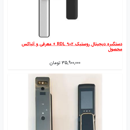
دستگیره دیجیتال روستیک RDL 902 + معرفی و آنباکس
محصول
35,900,000 تومان