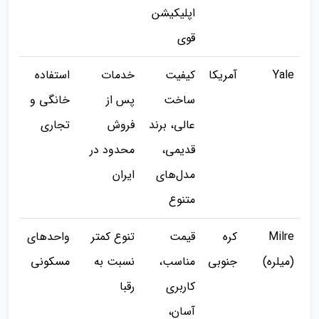
اپلیکیشن
قوی
Yale
آمریکا
کیفیت
خدمات
استفاده
ساخت
پس از
خانگی و
عالی، برند
فروش
تجاری
قدیمی،
محدود در
مدل‌های
ایران
متنوع
Milre
کره
قیمت
تنوع کمتر
واحدهای
(میلره)
جنوبی
مناسب،
نسبت به
مسکونی
کاربری
رقبا
آسان،