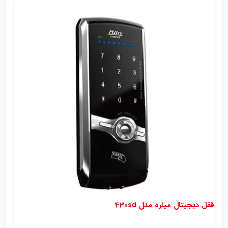
قفل دیجیتال میلره مدل 430sd