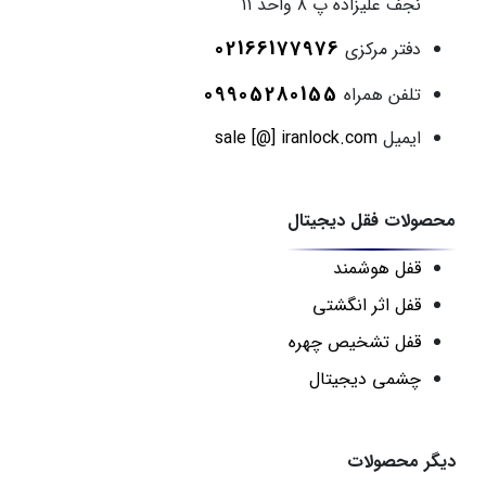
نجف علیزاده پ ۸ واحد ۱۱
02166177976
دفتر مرکزی
09905280155
تلفن همراه
ایمیل
sale [@] iranlock.com
محصولات فقل دیجیتال
قفل هوشمند
قفل اثر انگشتی
قفل تشخیص چهره
چشمی دیجیتال
دیگر محصولات