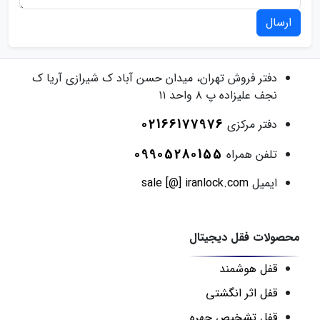
ارسال
دفتر فروش
تهران، میدان حسن آباد ک شیرازی آریا ک
نجف علیزاده پ ۸ واحد ۱۱
02166177976
دفتر مرکزی
09905280155
تلفن همراه
ایمیل
sale [@] iranlock.com
محصولات فقل دیجیتال
قفل هوشمند
قفل اثر انگشتی
قفل تشخیص چهره