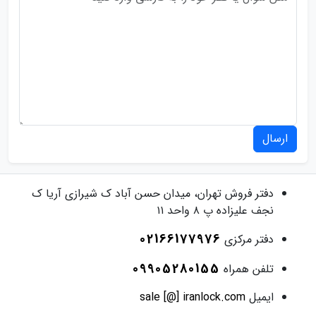
ارسال
دفتر فروش
تهران، میدان حسن آباد ک شیرازی آریا ک
نجف علیزاده پ ۸ واحد ۱۱
02166177976
دفتر مرکزی
09905280155
تلفن همراه
ایمیل
sale [@] iranlock.com