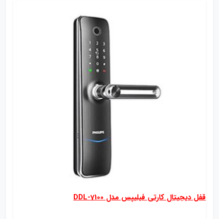
قفل دیجیتال کارتی فیلیپس مدل DDL-7100