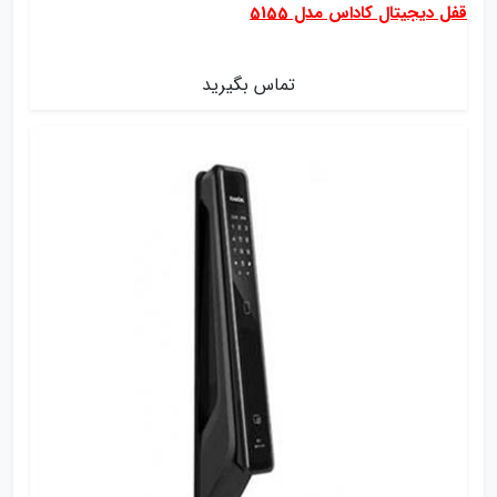
قفل دیجیتال کاداس مدل 5155
تماس بگیرید