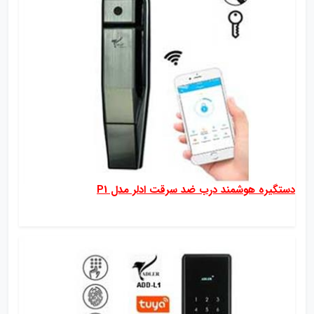
دستگیره هوشمند درب ضد سرقت ادلر مدل P1