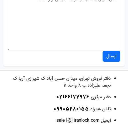
ارسال
دفتر فروش
تهران، میدان حسن آباد ک شیرازی آریا ک
نجف علیزاده پ ۸ واحد ۱۱
02166177976
دفتر مرکزی
09905280155
تلفن همراه
ایمیل
sale [@] iranlock.com