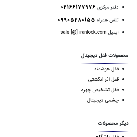
02166177976
دفتر مرکزی
09905280155
تلفن همراه
ایمیل
sale [@] iranlock.com
محصولات فقل دیجیتال
قفل هوشمند
قفل اثر انگشتی
قفل تشخیص چهره
چشمی دیجیتال
دیگر محصولات
قفل باشگاهی