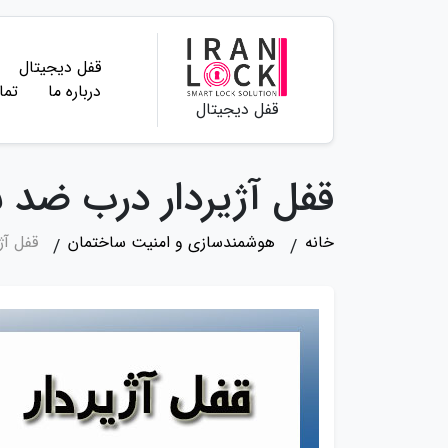
قفل دیجیتال
درباره ما
تما
قفل دیجیتال
قفل آژیردار درب ضد 
خانه
هوشمندسازی و امنیت ساختمان
قفل آژ