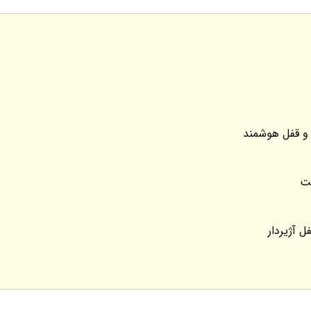
 و قفل هوشمند
قت
ل آژیردار