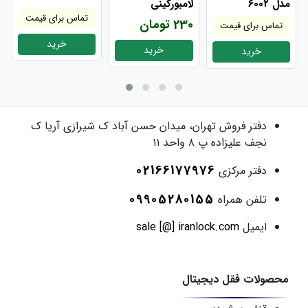
مدل ۶۰۰۲
لامبورگینی
تماس برای قیمت
230 تومان
تماس برای قیمت
خرید
خرید
خرید
دفتر فروش
تهران، میدان حسن آباد ک شیرازی آریا ک
نجف علیزاده پ ۸ واحد ۱۱
02166177976
دفتر مرکزی
09905280155
تلفن همراه
ایمیل
sale [@] iranlock.com
محصولات فقل دیجیتال