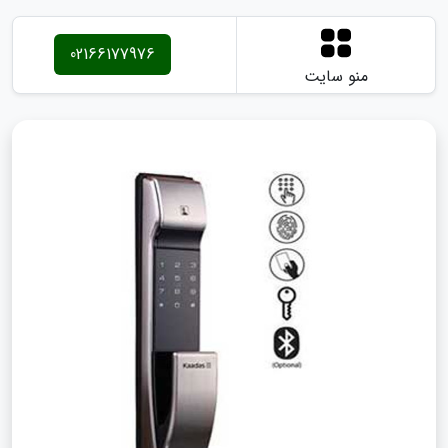
02166177976
منو سایت