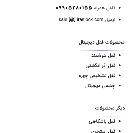
09905280155
تلفن همراه
ایمیل
sale [@] iranlock.com
محصولات فقل دیجیتال
قفل هوشمند
قفل اثر انگشتی
قفل تشخیص چهره
چشمی دیجیتال
دیگر محصولات
قفل باشگاهی
قفل استخری