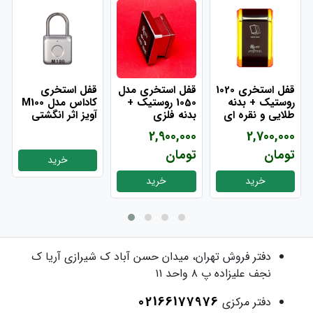
قفل استخری 1020
قفل استخری مدل
قفل استخری
روستیک + بدنه
1050 روستیک +
کاداس مدل M100
طلایی و نقره ای
بدنه فلزی
آویز اثر انگشتی
2,900,000
2,700,000
تومان
تومان
خرید
خرید
خرید
دفتر فروش
تهران، میدان حسن آباد ک شیرازی آریا ک
نجف علیزاده پ ۸ واحد ۱۱
02166177976
دفتر مرکزی