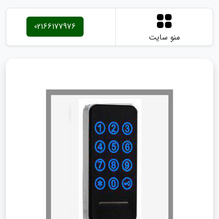
02166177976
منو سایت