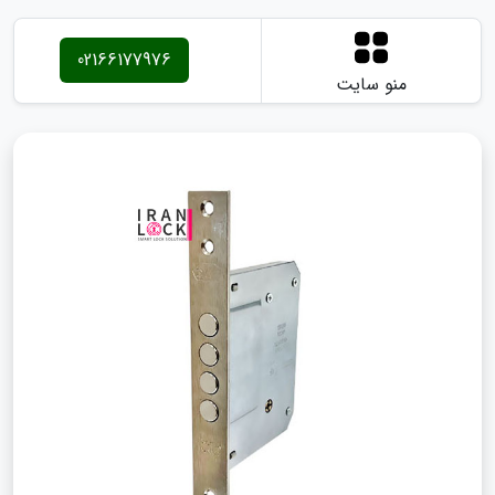
02166177976
منو سایت