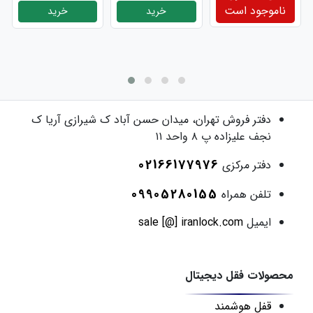
ناموجود است
خرید
خرید
دفتر فروش
تهران، میدان حسن آباد ک شیرازی آریا ک
نجف علیزاده پ ۸ واحد ۱۱
02166177976
دفتر مرکزی
09905280155
تلفن همراه
ایمیل
sale [@] iranlock.com
محصولات فقل دیجیتال
قفل هوشمند