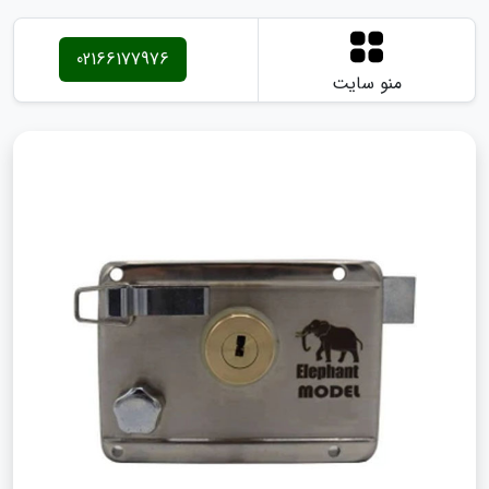
02166177976
منو سایت