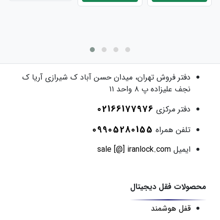
دفتر فروش
تهران، میدان حسن آباد ک شیرازی آریا ک
نجف علیزاده پ ۸ واحد ۱۱
02166177976
دفتر مرکزی
09905280155
تلفن همراه
ایمیل
sale [@] iranlock.com
محصولات فقل دیجیتال
قفل هوشمند