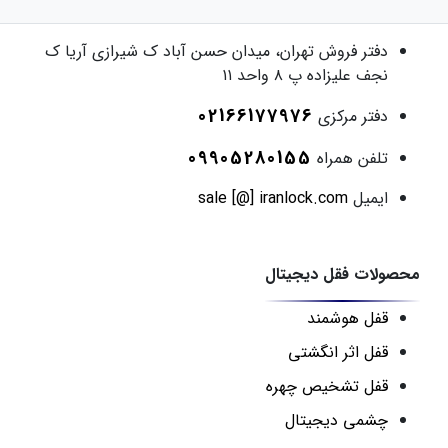
دفتر فروش
تهران، میدان حسن آباد ک شیرازی آریا ک
نجف علیزاده پ ۸ واحد ۱۱
02166177976
دفتر مرکزی
09905280155
تلفن همراه
ایمیل
sale [@] iranlock.com
محصولات فقل دیجیتال
قفل هوشمند
قفل اثر انگشتی
قفل تشخیص چهره
چشمی دیجیتال