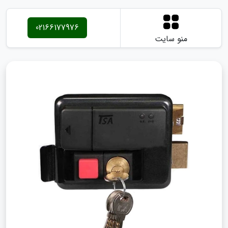
02166177976
منو سایت