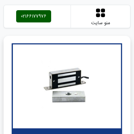
02166177976
منو سایت