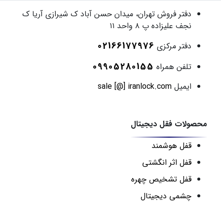
دفتر فروش
تهران، میدان حسن آباد ک شیرازی آریا ک
نجف علیزاده پ ۸ واحد ۱۱
02166177976
دفتر مرکزی
09905280155
تلفن همراه
ایمیل
sale [@] iranlock.com
محصولات فقل دیجیتال
قفل هوشمند
قفل اثر انگشتی
قفل تشخیص چهره
چشمی دیجیتال