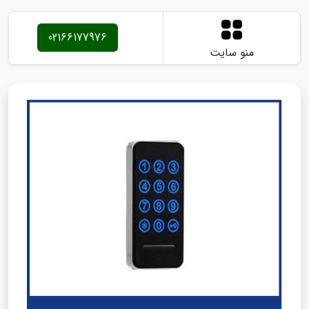
02166177976
منو سایت