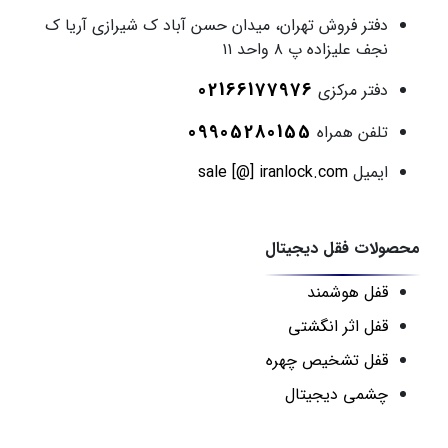
دفتر فروش
تهران، میدان حسن آباد ک شیرازی آریا ک
نجف علیزاده پ ۸ واحد ۱۱
02166177976
دفتر مرکزی
09905280155
تلفن همراه
ایمیل
sale [@] iranlock.com
محصولات فقل دیجیتال
قفل هوشمند
قفل اثر انگشتی
قفل تشخیص چهره
چشمی دیجیتال