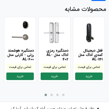
محصولات مشابه
قفل دیجیتال
دستگیره رمزی
دستگیره هوشمند
کمدی آداک مدل
آداک مدل AL-
رزتی - کارتی مدل
AL-600
402
AL-141
تماس برای قیمت
تماس برای قیمت
تماس برای قیمت
خرید
خرید
خرید
دفتر فروش
تهران، میدان حسن آباد ک شیرازی آریا ک