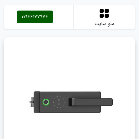
02166177976
منو سایت