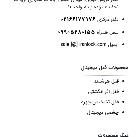
نجف علیزاده پ ۸ واحد ۱۱
02166177976
دفتر مرکزی
09905280155
تلفن همراه
ایمیل
sale [@] iranlock.com
محصولات فقل دیجیتال
قفل هوشمند
قفل اثر انگشتی
قفل تشخیص چهره
چشمی دیجیتال
دیگر محصولات