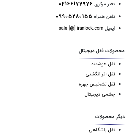
02166177976
دفتر مرکزی
09905280155
تلفن همراه
ایمیل
sale [@] iranlock.com
محصولات فقل دیجیتال
قفل هوشمند
قفل اثر انگشتی
قفل تشخیص چهره
چشمی دیجیتال
دیگر محصولات
قفل باشگاهی