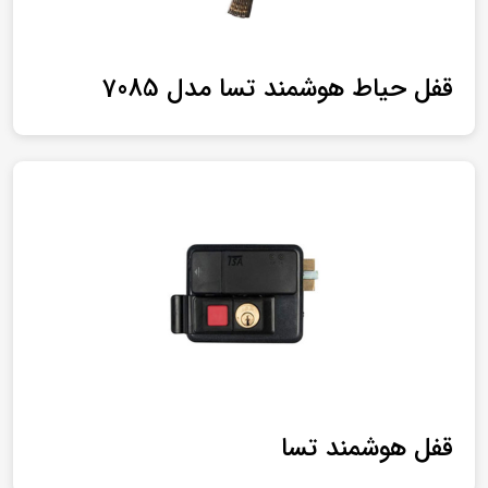
قفل حیاط هوشمند تسا مدل 7085
قفل هوشمند تسا