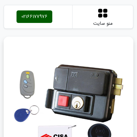
02166177976
منو سایت