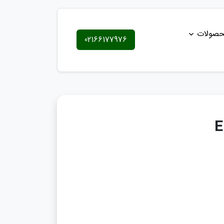
حصولات
02166177976