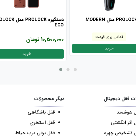
دستگیره PROLOCK مدل
ECO
تماس برای قیمت
10,500,000 تومان
خرید
خرید
 فقل دیجیتال
دیگر محصولات
 هوشمند
قفل باشگاهی
 اثر انگشتی
قفل استخری
ل تشخیص چهره
قفل برقی درب حیاط