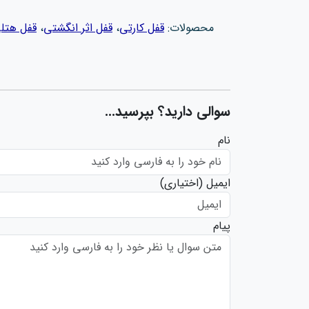
محصولات:
قفل کارتی
،
قفل اثر انگشتی
،
قفل هتل
سوالی دارید؟ بپرسید...
نام
ایمیل
(اختیاری)
پیام