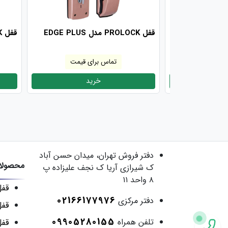
قفل PROLOCK مدل EDGE PLUS
قفل PROLOCK مدل MODERN
 قیمت
تماس برای قیمت
د
خرید
دفتر فروش
تهران، میدان حسن آباد
محصولات
ک شیرازی آریا ک نجف علیزاده پ
۸ واحد ۱۱
قفل
02166177976
دفتر مرکزی
قفل
09905280155
تلفن همراه
قف