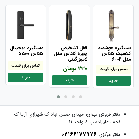
دستگیره هوشمند
قفل تشخیص
دستگیره دیجیتال
کلاسیک کاداس
چهره کاداس مدل
کاداس S500
مدل ۶۰۰۲
لامبورگینی
تماس برای قیمت
230 تومان
تماس برای قیمت
خرید
خرید
خرید
دفتر فروش
تهران، میدان حسن آباد ک شیرازی آریا ک
نجف علیزاده پ ۸ واحد ۱۱
02166177976
دفتر مرکزی