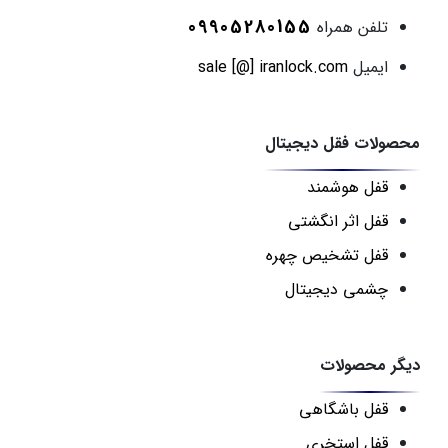
09905280155
تلفن همراه
ایمیل
sale [@] iranlock.com
محصولات فقل دیجیتال
قفل هوشمند
قفل اثر انگشتی
قفل تشخیص چهره
چشمی دیجیتال
دیگر محصولات
قفل باشگاهی
قفل استخری