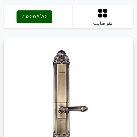
02166177976
منو سایت