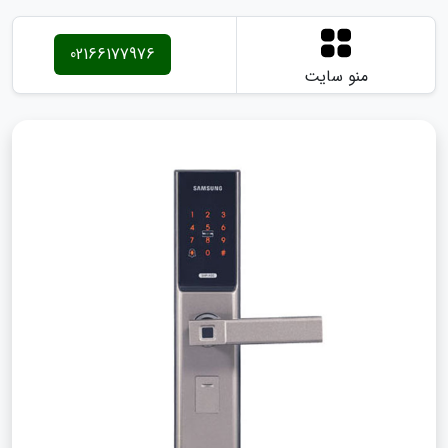
02166177976
منو سایت