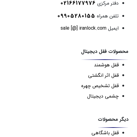
02166177976
دفتر مرکزی
09905280155
تلفن همراه
ایمیل
sale [@] iranlock.com
محصولات فقل دیجیتال
قفل هوشمند
قفل اثر انگشتی
قفل تشخیص چهره
چشمی دیجیتال
دیگر محصولات
قفل باشگاهی