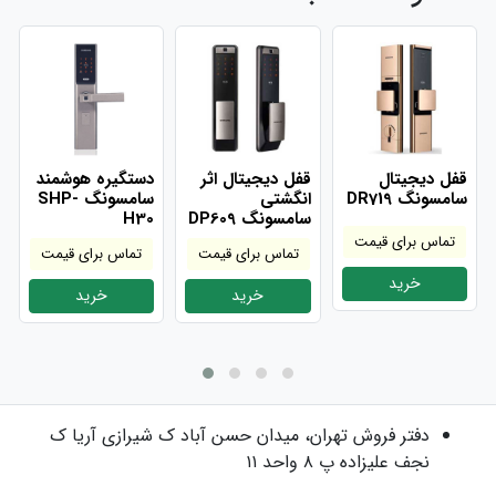
قفل دیجیتال
قفل دیجیتال اثر
دستگیره هوشمند
سامسونگ DR719
انگشتی
سامسونگ SHP-
سامسونگ DP609
H30
تماس برای قیمت
تماس برای قیمت
تماس برای قیمت
خرید
خرید
خرید
دفتر فروش
تهران، میدان حسن آباد ک شیرازی آریا ک
نجف علیزاده پ ۸ واحد ۱۱