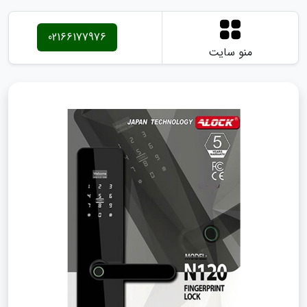
02166177976
منو سایت