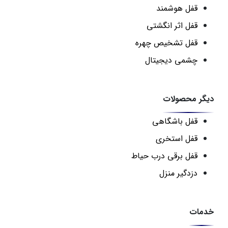
قفل هوشمند
قفل اثر انگشتی
قفل تشخیص چهره
چشمی دیجیتال
دیگر محصولات
قفل باشگاهی
قفل استخری
قفل برقی درب حیاط
دزدگیر منزل
خدمات