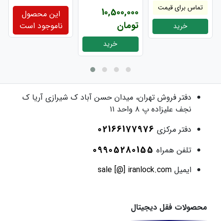
تماس برای قیمت
10,500,000
این محصول
تومان
ناموجود است
خرید
خرید
دفتر فروش
تهران، میدان حسن آباد ک شیرازی آریا ک
نجف علیزاده پ ۸ واحد ۱۱
02166177976
دفتر مرکزی
09905280155
تلفن همراه
ایمیل
sale [@] iranlock.com
محصولات فقل دیجیتال