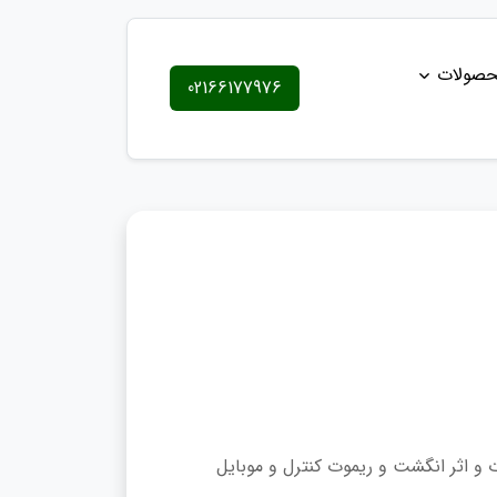
حصولات
02166177976