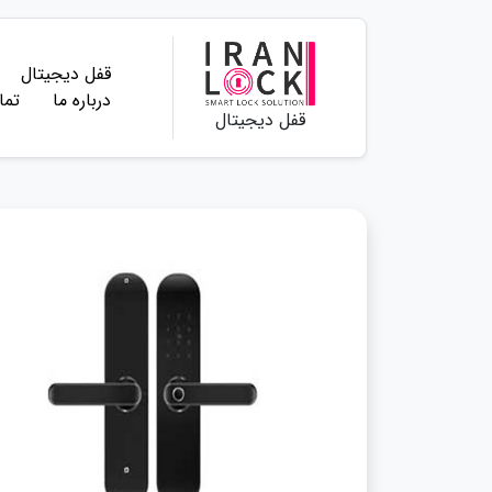
قفل دیجیتال
درباره ما
تما
قفل دیجیتال