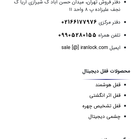
دفتر فروش
تهران، میدان حسن آباد ک شیرازی آریا ک
نجف علیزاده پ ۸ واحد ۱۱
02166177976
دفتر مرکزی
09905280155
تلفن همراه
ایمیل
sale [@] iranlock.com
محصولات فقل دیجیتال
قفل هوشمند
قفل اثر انگشتی
قفل تشخیص چهره
چشمی دیجیتال