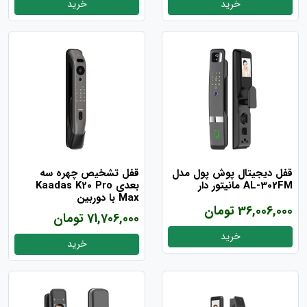
خرید
خرید
قفل دیجیتال پوش پول مدل
قفل تشخیص چهره سه
AL-302FM مانیتور دار
بعدی Kaadas K20 Pro
Max با دوربین
36,006,000 تومان
71,706,000 تومان
خرید
خرید