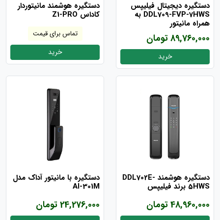
دستگیره دیجیتال فیلیپس
دستگیره هوشمند مانیتوردار
DDL709-FVP-7HWS به
کاداس Z1-PRO
همراه مانیتور
تماس برای قیمت
89,760,000 تومان
خرید
خرید
دستگیره هوشمند DDL702E-
دستگیره با مانیتور آداک مدل
5HWS برند فیلیپس
Al-301M
48,960,000 تومان
24,276,000 تومان